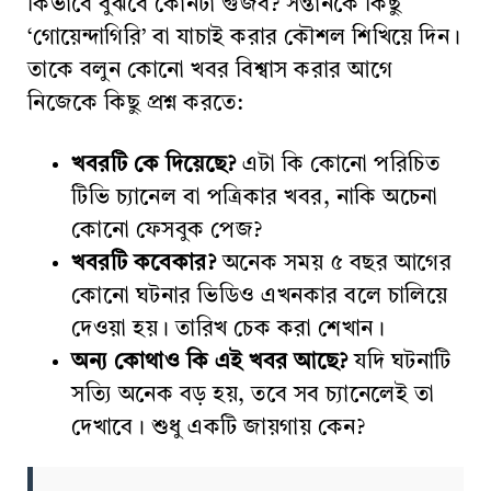
কিভাবে বুঝবে কোনটা গুজব? সন্তানকে কিছু
‘গোয়েন্দাগিরি’ বা যাচাই করার কৌশল শিখিয়ে দিন।
তাকে বলুন কোনো খবর বিশ্বাস করার আগে
নিজেকে কিছু প্রশ্ন করতে:
খবরটি কে দিয়েছে?
এটা কি কোনো পরিচিত
টিভি চ্যানেল বা পত্রিকার খবর, নাকি অচেনা
কোনো ফেসবুক পেজ?
খবরটি কবেকার?
অনেক সময় ৫ বছর আগের
কোনো ঘটনার ভিডিও এখনকার বলে চালিয়ে
দেওয়া হয়। তারিখ চেক করা শেখান।
অন্য কোথাও কি এই খবর আছে?
যদি ঘটনাটি
সত্যি অনেক বড় হয়, তবে সব চ্যানেলেই তা
দেখাবে। শুধু একটি জায়গায় কেন?