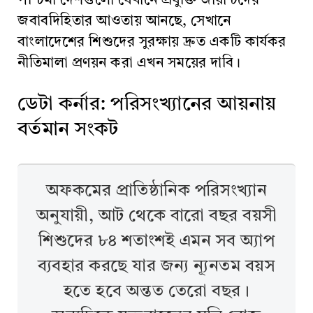
পশ্চিমা দেশগুলো যেখানে প্রযুক্তি জায়ান্টদের
জবাবদিহিতার আওতায় আনছে, সেখানে
বাংলাদেশের শিশুদের সুরক্ষায় দ্রুত একটি কার্যকর
নীতিমালা প্রণয়ন করা এখন সময়ের দাবি।
ডেটা কর্নার: পরিসংখ্যানের আয়নায়
বর্তমান সংকট
অফকমের প্রাতিষ্ঠানিক পরিসংখ্যান
অনুযায়ী, আট থেকে বারো বছর বয়সী
শিশুদের ৮৪ শতাংশই এমন সব অ্যাপ
ব্যবহার করছে যার জন্য ন্যূনতম বয়স
হতে হবে অন্তত তেরো বছর।