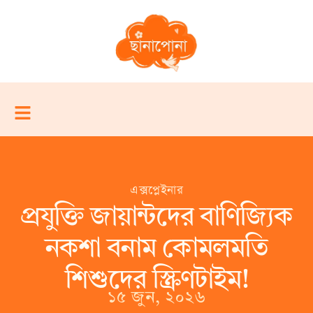
এক্সপ্লেইনার
প্রযুক্তি জায়ান্টদের বাণিজ্যিক
নকশা বনাম কোমলমতি
শিশুদের স্ক্রিণটাইম!
১৫ জুন, ২০২৬