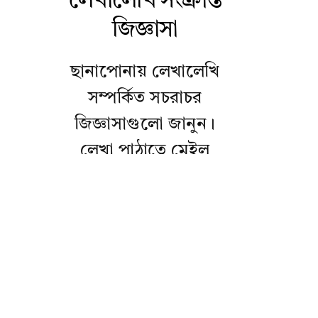
লেখালেখি সংক্রান্ত
জিজ্ঞাসা
ছানাপোনায় লেখালেখি
সম্পর্কিত সচরাচর
জিজ্ঞাসাগুলো জানুন।
লেখা পাঠাতে মেইল
করুন
hello@chanapona.com
ঠিকানায়। ধন্যবাদ।
ছানাপোনা কী?