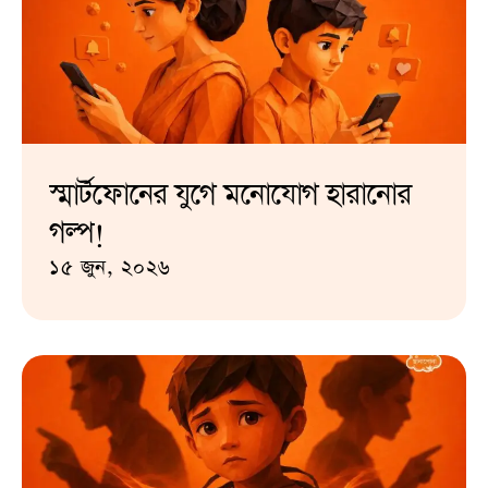
স্মার্টফোনের যুগে মনোযোগ হারানোর
গল্প!
১৫ জুন, ২০২৬